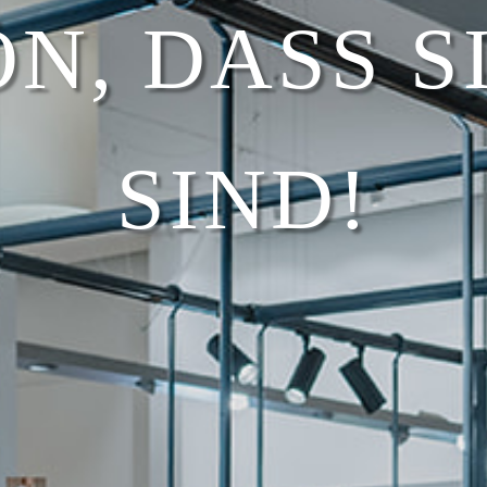
N, DASS S
SIND!