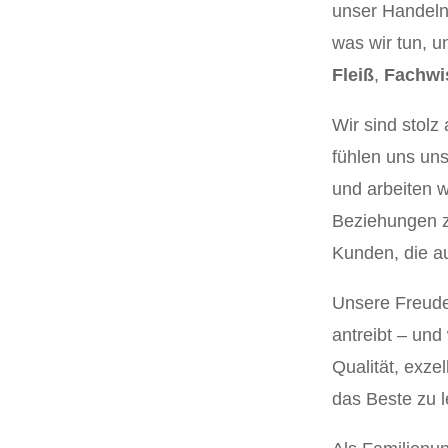
unser Handeln
was wir tun, u
Fleiß
,
Fachwi
Wir sind stolz
fühlen uns un
und arbeiten w
Beziehungen z
Kunden, die a
Unsere Freude 
antreibt – un
Qualität, exze
das Beste zu l