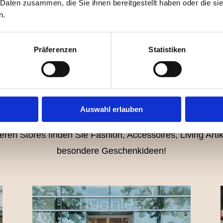
 Daten zusammen, die Sie ihnen bereitgestellt haben oder die s
n.
Präferenzen
Statistiken
IR LIEBEN FASHION SE
1848
Auswahl erlauben
eren Stores finden Sie Fashion, Accessoires, Living Arti
besondere Geschenkideen!