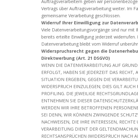
Auftragsverarbeitern geben wir personenbezoge
Vertrags über Auftragsverarbeitung weiter. Im F
gemeinsame Verarbeitung geschlossen.
Widerruf Ihrer Einwilligung zur Datenverar
Viele Datenverarbeitungsvorgänge sind nur mit Ih
bereits erteilte Einwilligung jederzeit widerrufe
Datenverarbeitung bleibt vom Widerruf unberühr
Widerspruchsrecht gegen die Datenerhebu
Direktwerbung (Art. 21 DSGVO)
WENN DIE DATENVERARBEITUNG AUF GRUNDLAG
ERFOLGT, HABEN SIE JEDERZEIT DAS RECHT,
SITUATION ERGEBEN, GEGEN DIE VERARBEI
WIDERSPRUCH EINZULEGEN; DIES GILT AUCH
PROFILING. DIE JEWEILIGE RECHTSGRUNDLAG
ENTNEHMEN SIE DIESER DATENSCHUTZERKLÄ
WERDEN WIR IHRE BETROFFENEN PERSONENB
SEI DENN, WIR KÖNNEN ZWINGENDE SCHUTZ
NACHWEISEN, DIE IHRE INTERESSEN, RECHTE
VERARBEITUNG DIENT DER GELTENDMACHUN
RECHTSANSPRÜCHEN (WIDERSPRUCH NACH ART.