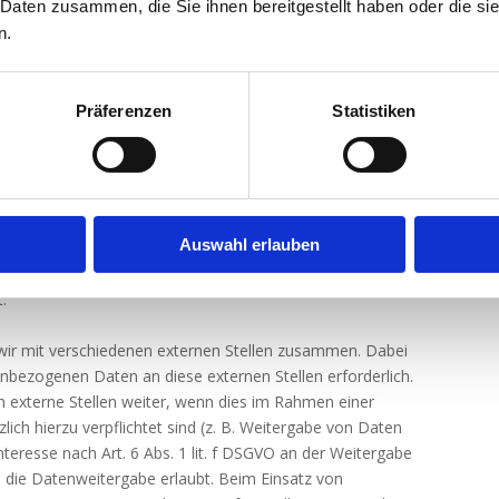
 Daten zusammen, die Sie ihnen bereitgestellt haben oder die s
t. 9 Abs. 2 lit. a DSGVO, sofern besondere Datenkategorien
n.
Falle einer ausdrücklichen Einwilligung in die Übertragung
t die Datenverarbeitung außerdem auf Grundlage von Art.
erung von Cookies oder in den Zugriff auf Informationen in
Präferenzen
Statistiken
gewilligt haben, erfolgt die Datenverarbeitung zusätzlich
igung ist jederzeit widerrufbar. Sind Ihre Daten zur
raglicher Maßnahmen erforderlich, verarbeiten wir Ihre
VO. Des Weiteren verarbeiten wir Ihre Daten, sofern diese
rderlich sind auf Grundlage von Art. 6 Abs. 1 lit. c DSGVO.
Auswahl erlauben
unseres berechtigten Interesses nach Art. 6 Abs. 1 lit. f
einschlägigen Rechtsgrundlagen wird in den folgenden
.
wir mit verschiedenen externen Stellen zusammen. Dabei
enbezogenen Daten an diese externen Stellen erforderlich.
externe Stellen weiter, wenn dies im Rahmen einer
zlich hierzu verpflichtet sind (z. B. Weitergabe von Daten
teresse nach Art. 6 Abs. 1 lit. f DSGVO an der Weitergabe
 die Datenweitergabe erlaubt. Beim Einsatz von