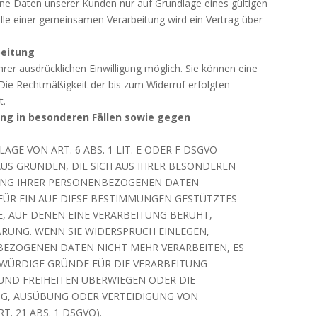
ne Daten unserer Kunden nur auf Grundlage eines gültigen
alle einer gemeinsamen Verarbeitung wird ein Vertrag über
beitung
rer ausdrücklichen Einwilligung möglich. Sie können eine
n. Die Rechtmäßigkeit der bis zum Widerruf erfolgten
t.
ng in besonderen Fällen sowie gegen
E VON ART. 6 ABS. 1 LIT. E ODER F DSGVO
 AUS GRÜNDEN, DIE SICH AUS IHRER BESONDEREN
TUNG IHRER PERSONENBEZOGENEN DATEN
 FÜR EIN AUF DIESE BESTIMMUNGEN GESTÜTZTES
E, AUF DENEN EINE VERARBEITUNG BERUHT,
RUNG. WENN SIE WIDERSPRUCH EINLEGEN,
EZOGENEN DATEN NICHT MEHR VERARBEITEN, ES
WÜRDIGE GRÜNDE FÜR DIE VERARBEITUNG
 UND FREIHEITEN ÜBERWIEGEN ODER DIE
G, AUSÜBUNG ODER VERTEIDIGUNG VON
 21 ABS. 1 DSGVO).