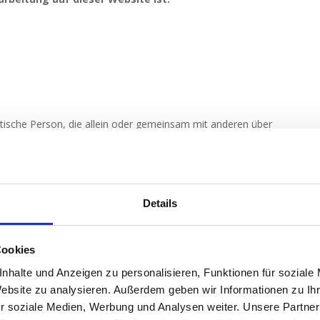
ristische Person, die allein oder gemeinsam mit anderen über
sonenbezogenen Daten (z. B. Namen, E-Mail-Adressen o. Ä.)
ine speziellere Speicherdauer genannt wurde, verbleiben
Details
weck für die Datenverarbeitung entfällt. Wenn Sie ein
 eine Einwilligung zur Datenverarbeitung widerrufen,
eren rechtlich zulässigen Gründe für die Speicherung Ihrer
Cookies
der handelsrechtliche Aufbewahrungsfristen); im
rtfall dieser Gründe.
nhalte und Anzeigen zu personalisieren, Funktionen für soziale
Website zu analysieren. Außerdem geben wir Informationen zu I
gen der Datenverarbeitung auf dieser Website
r soziale Medien, Werbung und Analysen weiter. Unsere Partner
t haben, verarbeiten wir Ihre personenbezogenen Daten auf