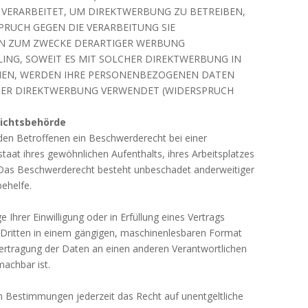
VERARBEITET, UM DIREKTWERBUNG ZU BETREIBEN,
SPRUCH GEGEN DIE VERARBEITUNG SIE
N ZUM ZWECKE DERARTIGER WERBUNG
ILING, SOWEIT ES MIT SOLCHER DIREKTWERBUNG IN
CHEN, WERDEN IHRE PERSONENBEZOGENEN DATEN
DER DIREKTWERBUNG VERWENDET (WIDERSPRUCH
sichtsbehörde
den Betroffenen ein Beschwerderecht bei einer
taat ihres gewöhnlichen Aufenthalts, ihres Arbeitsplatzes
 Das Beschwerderecht besteht unbeschadet anderweitiger
behelfe.
 Ihrer Einwilligung oder in Erfüllung eines Vertrags
n Dritten in einem gängigen, maschinenlesbaren Format
bertragung der Daten an einen anderen Verantwortlichen
machbar ist.
 Bestimmungen jederzeit das Recht auf unentgeltliche