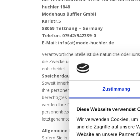
huchler 1848
Modehaus Buffler GmbH
Karlstr.5
88069 Tettnang – Germany
Telefon: 07542/942339-0
E-Mail: info(at)mode-huchler.de
Verantwortliche Stelle ist die natürliche oder ju
die Zwecke und Mittel der Verarbeitung von per
entscheidet.
Speicherdauer
Soweit innerhalb dieser Datenschutzerklärung ke
Zustimmung
Ihre personenbezogenen Daten bei uns, bis der Z
berechtigtes Löschersuchen geltend machen oder
werden Ihre Daten gelöscht, sofern wir keine and
Diese Webseite verwendet 
personenbezogenen Daten haben (z. B. steuer- o
letztgenannten Fall erfolgt die Löschung nach Fo
Wir verwenden Cookies, um I
und die Zugriffe auf unsere 
Allgemeine Hinweise zu den Rechtsgrundla
Website an unsere Partner fü
Sofern Sie in die Datenverarbeitung eingewillig