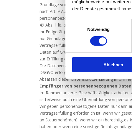
möglicherweise mit weiteren
Grundlage von Art. 6 Abs. 1 lit. a DSGVO bzw. Ar
der Dienste gesammelt habe
nach Art. 9 Abs. 1 DSGVO verarbeitet werden. Im 
personenbezogener Daten in Drittstaaten erfolg
Einwilligungsauswahl
49 Abs. 1 lit. a DSGVO. Sofern Sie in die Speich
Notwendig
Ihr Endgerät (z. B. via Device-Fingerprinting) ein
auf Grundlage von § 25 Abs. 1 TDDDG. Die Einwill
Vertragserfüllung oder zur Durchführung vorvert
Daten auf Grundlage des Art. 6 Abs. 1 lit. b DSG
zur Erfüllung einer rechtlichen Verpflichtung erfo
Ablehnen
Die Datenverarbeitung kann ferner auf Grundlage 
DSGVO erfolgen. Über die jeweils im Einzelfall 
Absätzen dieser Datenschutzerklärung informiert
Empfänger von personenbezogenen Daten
Im Rahmen unserer Geschäftstätigkeit arbeiten 
ist teilweise auch eine Übermittlung von person
Wir geben personenbezogene Daten nur dann an 
Vertragserfüllung erforderlich ist, wenn wir geset
an Steuerbehörden), wenn wir ein berechtigtes In
haben oder wenn eine sonstige Rechtsgrundlage