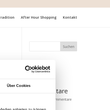
radition
After Hour Shopping
Kontakt
Suchen
Neueste
Beiträge
Neueste
Über Cookies
Kommentare
Es sind keine Kommentare
vorhanden.
 Medien anbieten zu können